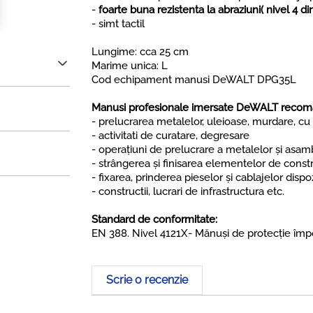
-
foarte buna rezistenta la abraziuni( nivel 4 d
- simt tactil
Lungime: cca 25 cm
Marime unica: L
Cod echipament manusi DeWALT DPG35L
Manusi profesionale imersate DeWALT recomand
- prelucrarea metalelor, uleioase, murdare, cu
- activitati de curatare, degresare
- operațiuni de prelucrare a metalelor și asam
- strângerea și finisarea elementelor de const
- fixarea, prinderea pieselor și cablajelor disp
- constructii, lucrari de infrastructura etc.
Standard de conformitate:
EN 388. Nivel 4121X- Mănuşi de protecţie împo
Scrie o recenzie