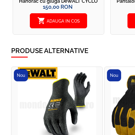
Hanorac cu gluga DeWALT CYCLONE
Pantalo
150,00 RON
shopping_cart
ADAUGA IN COS
PRODUSE ALTERNATIVE
Nou
Nou