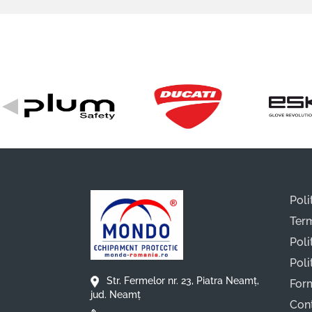
◀
Poli
Term
Poli
Poli
Str. Fermelor nr. 23, Piatra Neamț,
For
jud. Neamț
Con