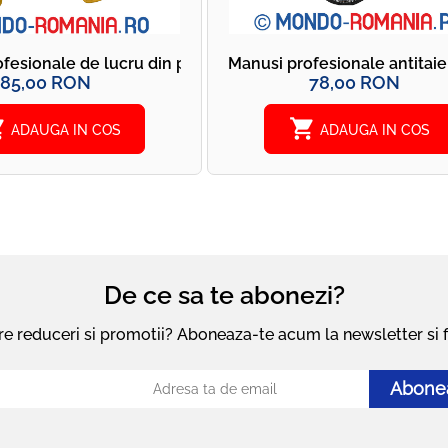
 Touch Screen CUT C - DPG800L
ofesionale de lucru din piele si Spandex - DeWALT HYBRI
Manusi profesionale antita
85,00 RON
78,00 RON
cart
shopping_cart
ADAUGA IN COS
ADAUGA IN COS
De ce sa te abonezi?
pre reduceri si promotii? Aboneaza-te acum la newsletter si fi
Abone