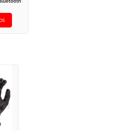
m Bluetooth de conectare la telefoane mobile - DeWALT 
OS