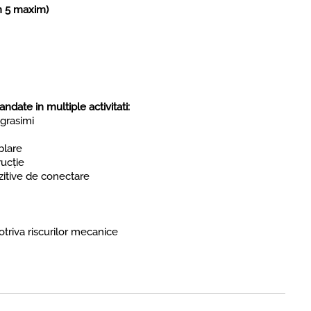
in 5 maxim)
ate in multiple activitati:
 grasimi
blare
rucție
ozitive de conectare
triva riscurilor mecanice