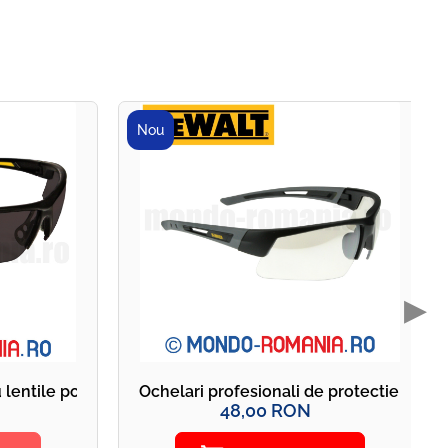
Nou
▶
u lentile polarizate - DeWALT HDP Polarised Smoke - DPG
Ochelari profesionali de protectie si
48,00 RON