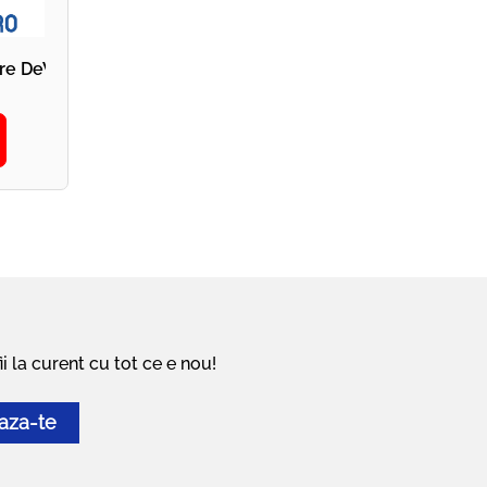
D Performance - DPG216
iere DeWALT - DeWALT Touch Screen CUT D - DPG860L
i la curent cu tot ce e nou!
aza-te