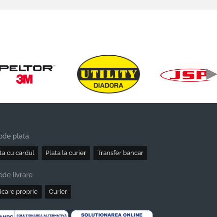
ode plata
ta cu cardul
Plata la curier
Transfer bancar
de livrare
icare proprie
Curier