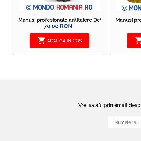
Manusi profesionale antitaiere DeWALT - DeWALT
Manusi pr
70,00 RON
shopping_cart
shopping_
ADAUGA IN COS
Vrei sa afli prin email des