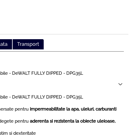
lata
Transport
irabile - DeWALT FULLY DIPPED - DPG35L
irabile - DeWALT FULLY DIPPED - DPG35L
imersate pentru
impermeabilitate la apa, uleiuri, carburanti
i degete pentru
aderenta si rezistenta la obiecte uleioase,
tim si dexteritate