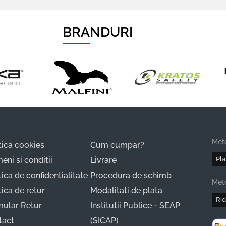
BRANDURI
Met
tica cookies
Cum cumpar?
eni si conditii
Livrare
Pla
tica de confidentialitate
Procedura de schimb
Meto
tica de retur
Modalitati de plata
Rid
mular Retur
Institutii Publice - SEAP
tact
(SICAP)