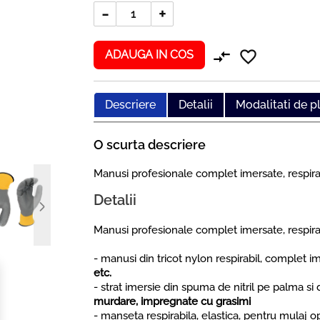
-
+
compare_arrows
favorite_border
ADAUGA IN COS
Descriere
Detalii
Modalitati de p
O scurta descriere
Manusi profesionale complet imersate, resp
Detalii
Manusi profesionale complet imersate, resp
- manusi din tricot nylon respirabil, complet 
etc.
- strat imersie din spuma de nitril pe palma s
murdare, impregnate cu grasimi
- manseta respirabila, elastica, pentru mulaj op