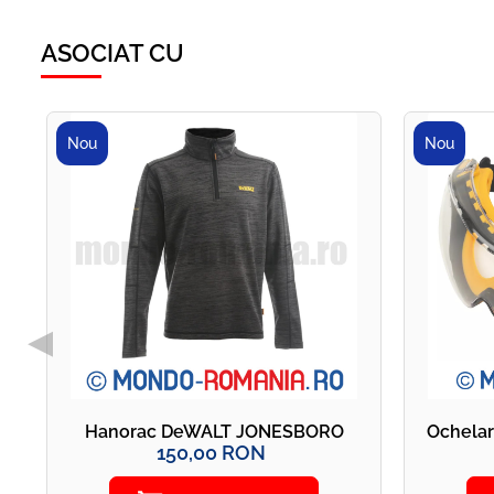
ASOCIAT CU
Nou
Nou
◀
Hanorac DeWALT JONESBORO
Ochelar
150,00 RON