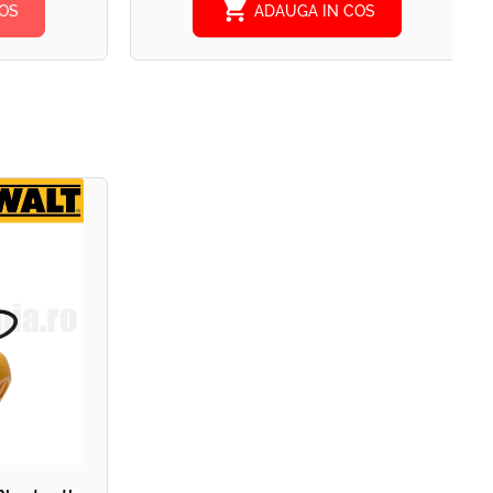
shopping_cart
OS
ADAUGA IN COS