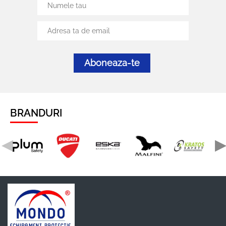
Aboneaza-te
BRANDURI
◀