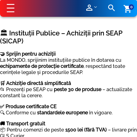
perm_identity
search
shopping_cart
0
🏛️ Instituții Publice – Achiziții prin SEAP
(SICAP)
🤝 Sprijin pentru achiziții
La MONDO, sprijinim instituțiile publice în dotarea cu
echipamente de protecție certificate
, respectând toate
cerințele legale și procedurile SEAP.
🛒 Achiziție directă simplificată
📂 Prezenți pe SEAP cu
peste 30 de produse
– actualizate
constant la cerere.
✅ Produse certificate CE
🔍 Conforme cu
standardele europene
în vigoare.
🚚 Transport gratuit
📦 Pentru comenzi de peste
1500 lei (fără TVA)
– livrare prin
GLS Curier.