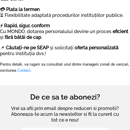
💳 Plata la termen
⏳ Flexibilitate adaptată procedurilor instituțiilor publice.
⚡ Rapid, sigur, conform
Cu MONDO, dotarea personalului devine un proces
eficient
și
fără bătăi de cap
.
📌
Căutați-ne pe SEAP
și solicitați
oferta personalizată
pentru instituția dvs.!
Pentru detalii, va rugam sa consultati unul dintre managerii zonali de vanzari,
sectiunea
Contact
.
De ce sa te abonezi?
Vrei sa afli prin email despre reduceri si promotii?
Aboneaza-te acum la newsletter si fii la curent cu
tot ce e nou!