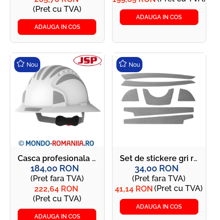
(Pret cu TVA)
ADAUGA IN COS
ADAUGA IN COS
Nou
Nou
Casca profesionala de protectie pentru industria oil gas + autocolante reflectorizante JSP - JSP EVO6100 Full Brim Reflectivity GRI
Set de stickere gri reflectorizante pentru casti de protectie JSP FULL BRIM - Kit JSP DECALL FULL BRIM Reflectivity GRI
184,00 RON
34,00 RON
(Pret fara TVA)
(Pret fara TVA)
(Pret cu TVA)
222,64 RON
41,14 RON
(Pret cu TVA)
ADAUGA IN COS
ADAUGA IN COS