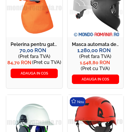
Pelerina pentru gat JSP orange AHV150-001-600
Masca automata de sudura, cu cristale lichide si casca de protectie JSP EVOLite - JSP EVOLite Cobra DIN 9-13
70,00 RON
1.280,00 RON
(Pret fara TVA)
(Pret fara TVA)
(Pret cu TVA)
84,70 RON
1.548,80 RON
(Pret cu TVA)
ADAUGA IN COS
ADAUGA IN COS
Nou