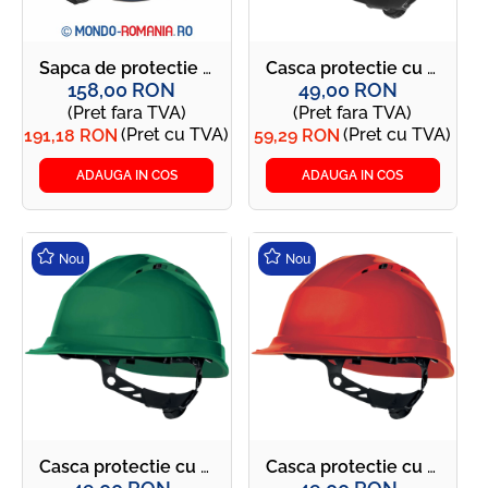
Sapca de protectie ultrausoara, sub 135g, cozoroc 5cm - Sapca JSP AEROLITE bleumarin
Casca protectie cu sistem rotor pentru reglare rapida - QUARTZ UP IV albastra
158,00 RON
49,00 RON
(Pret fara TVA)
(Pret fara TVA)
(Pret cu TVA)
(Pret cu TVA)
191,18 RON
59,29 RON
ADAUGA IN COS
ADAUGA IN COS
Nou
Nou
Casca protectie cu sistem rotor pentru reglare rapida - QUARTZ UP IV verde
Casca protectie cu sistem rotor pentru reglare rapida - QUARTZ UP IV rosie