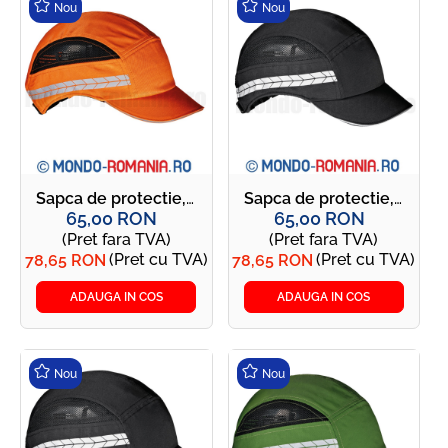
Nou
Nou
Sapca de protectie, usoara si respirabila, 135g - DUTY SIR - orange
Sapca de protectie, usoara si respirabila, 135g - DUTY SIR - neagra
65,00 RON
65,00 RON
(Pret fara TVA)
(Pret fara TVA)
(Pret cu TVA)
(Pret cu TVA)
78,65 RON
78,65 RON
ADAUGA IN COS
ADAUGA IN COS
Nou
Nou