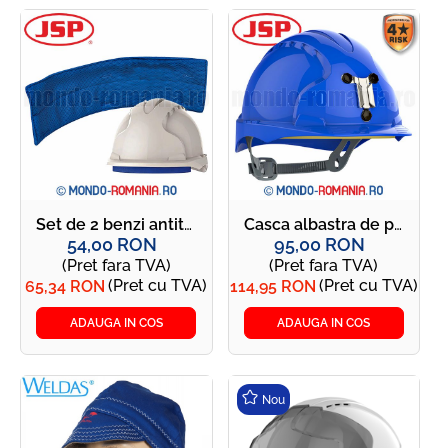
Casca albastra de protectie pentru mineri - JSP - EVO3 MINER
Set de 2 benzi antitranspiratie recomandate pentru sezonul cald - JSP EVO® Cooling Sweatband
95,00 RON
54,00 RON
(Pret fara TVA)
(Pret fara TVA)
(Pret cu TVA)
(Pret cu TVA)
114,95 RON
65,34 RON
ADAUGA IN COS
ADAUGA IN COS
Nou