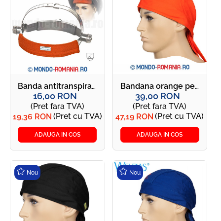
Banda antitranspiratie pentru masca de sudura - Banda WELDAS Comforter
Bandana orange pentru sudori - Bandana Weldas DOO-RAG
16,00 RON
39,00 RON
(Pret fara TVA)
(Pret fara TVA)
(Pret cu TVA)
(Pret cu TVA)
19,36 RON
47,19 RON
ADAUGA IN COS
ADAUGA IN COS
Nou
Nou