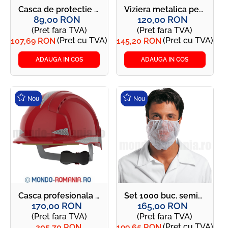
Casca de protectie reflectorizanta, curelusa inclusa - DIAMOND V UP alba
Viziera metalica pentru pentru casca fasonatori - EVOGuard® M2 Forestry Visor
89,00 RON
120,00 RON
(Pret fara TVA)
(Pret fara TVA)
(Pret cu TVA)
(Pret cu TVA)
107,69 RON
145,20 RON
ADAUGA IN COS
ADAUGA IN COS
Nou
Nou
Casca profesionala rosie JSP CR2 EVOLITE - JSP - CR2 Red Intense Reflective
Set 1000 buc. semimasca protectie barba - POLIFILM
170,00 RON
165,00 RON
(Pret fara TVA)
(Pret fara TVA)
(Pret cu TVA)
205,70 RON
199,65 RON