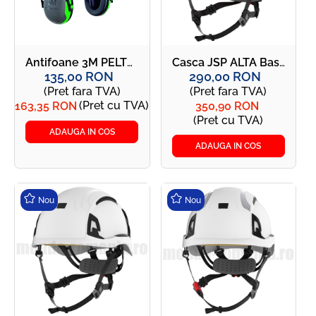
Antifoane 3M PELTOR X1P3 cu montare pe casca
Casca JSP ALTA Baseworker ARB170-001-600 orange
135,00 RON
290,00 RON
(Pret fara TVA)
(Pret fara TVA)
(Pret cu TVA)
163,35 RON
350,90 RON
(Pret cu TVA)
ADAUGA IN COS
ADAUGA IN COS
Nou
Nou