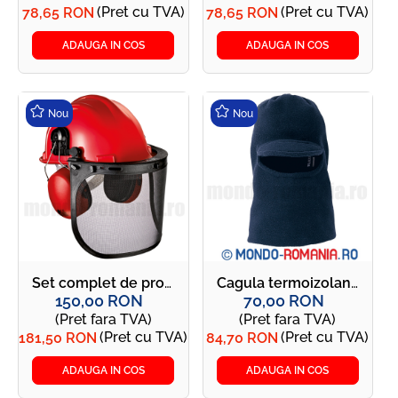
(Pret cu TVA)
(Pret cu TVA)
78,65 RON
78,65 RON
ADAUGA IN COS
ADAUGA IN COS
Nou
Nou
Set complet de protectie pentru lucratori forestieri - Basic Forestry - casca, viziera, antifoane - FB1134
Cagula termoizolanta PASSAMONTAGNA - MC2316
150,00 RON
70,00 RON
(Pret fara TVA)
(Pret fara TVA)
(Pret cu TVA)
(Pret cu TVA)
181,50 RON
84,70 RON
ADAUGA IN COS
ADAUGA IN COS