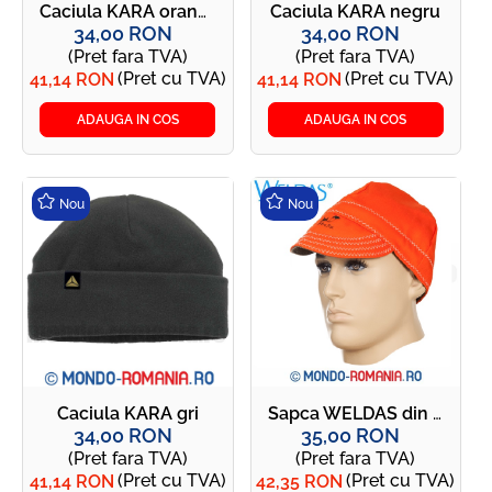
Caciula KARA orange
Caciula KARA negru
34,00 RON
34,00 RON
(Pret fara TVA)
(Pret fara TVA)
(Pret cu TVA)
(Pret cu TVA)
41,14 RON
41,14 RON
ADAUGA IN COS
ADAUGA IN COS
Nou
Nou
Caciula KARA gri
Sapca WELDAS din doc ignifug pentru sudori - WELDAS FIRE FOX sapca orange 23-4514
34,00 RON
35,00 RON
(Pret fara TVA)
(Pret fara TVA)
(Pret cu TVA)
(Pret cu TVA)
41,14 RON
42,35 RON