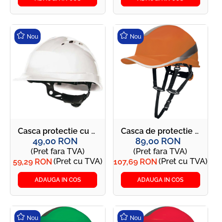
Nou
Nou
Casca protectie cu sistem rotor pentru reglare rapida - QUARTZ UP IV alba
Casca de protectie reflectorizanta, curelusa inclusa - DIAMOND V UP portocalie
49,00 RON
89,00 RON
(Pret fara TVA)
(Pret fara TVA)
(Pret cu TVA)
(Pret cu TVA)
59,29 RON
107,69 RON
ADAUGA IN COS
ADAUGA IN COS
Nou
Nou