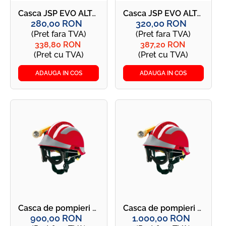
Casca JSP EVO ALTA Baseworker ARA170-000-100 alba
Casca JSP EVO ALTA Dualswitch ARD170-400-100 alba
280,00 RON
320,00 RON
(Pret fara TVA)
(Pret fara TVA)
338,80 RON
387,20 RON
(Pret cu TVA)
(Pret cu TVA)
ADAUGA IN COS
ADAUGA IN COS
Casca de pompieri fara benzi reflectorizante, cu suport de lanterna si ochelari MSA F2 X-TREM Rosie - DISCOUNT 50%
Casca de pompieri cu suport de lanterna si ochelari MSA F2 X-TREM Rosie - DISCOUNT 50%
900,00 RON
1.000,00 RON