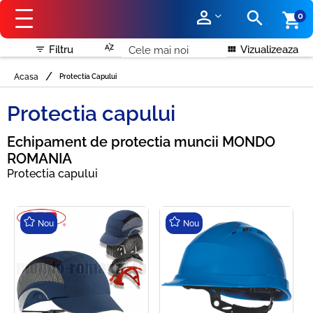
perm_identity
search
shopping_cart
0
sort_by_alpha
Filtru
Vizualizeaza
filter_list
view_module
/
Acasa
Protectia Capului
Protectia capului
Echipament de protectia muncii MONDO
ROMANIA
Protectia capului
Nou
Nou