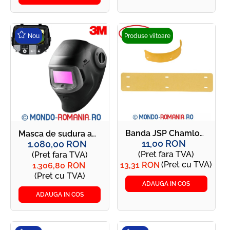
Nou
Produse viitoare
Banda JSP Chamlon antitranspiratie - AJA840-000-200
Masca de sudura automata, cu cristale lichide - 3M SPEEDGLAS 100V - G5-03 E
11,00 RON
1.080,00 RON
(Pret fara TVA)
(Pret fara TVA)
(Pret cu TVA)
13,31 RON
1.306,80 RON
(Pret cu TVA)
ADAUGA IN COS
ADAUGA IN COS