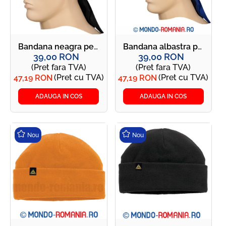
Bandana neagra pentru sudori - Bandana Weldas DOO-RAG
Bandana albastra pentru sudori - Bandana Weldas DOO-RAG
39,00 RON
39,00 RON
(Pret fara TVA)
(Pret fara TVA)
(Pret cu TVA)
(Pret cu TVA)
47,19 RON
47,19 RON
ADAUGA IN COS
ADAUGA IN COS
Nou
Nou