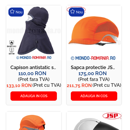
Nou
Nou
Capison antistatic si ignifug - MODAFLAME - FR20
Sapca protectie JSP Aerolite Micro Peak orange
110,00 RON
175,00 RON
(Pret fara TVA)
(Pret fara TVA)
(Pret cu TVA)
(Pret cu TVA)
133,10 RON
211,75 RON
ADAUGA IN COS
ADAUGA IN COS