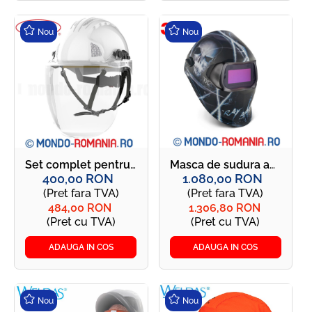
Nou
Nou
Set complet pentru electricieni: casca si viziera - JSP EVOGuard C5Max Electrical
Masca de sudura automata, cu cristale lichide - 3M XTERMINATOR 100V - LA COMANDA
400,00 RON
1.080,00 RON
(Pret fara TVA)
(Pret fara TVA)
484,00 RON
1.306,80 RON
(Pret cu TVA)
(Pret cu TVA)
ADAUGA IN COS
ADAUGA IN COS
Nou
Nou