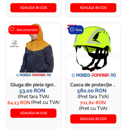
ADAUGA IN COS
ADAUGA IN COS
Recomandat
Nou
Gluga din piele ignifuga pentru sudori - SW33 - Capison WELDER
Casca de protecție 3M™ SecureFit™, seria X5014V-CE
53,00 RON
580,00 RON
(Pret fara TVA)
(Pret fara TVA)
(Pret cu TVA)
64,13 RON
701,80 RON
(Pret cu TVA)
ADAUGA IN COS
ADAUGA IN COS