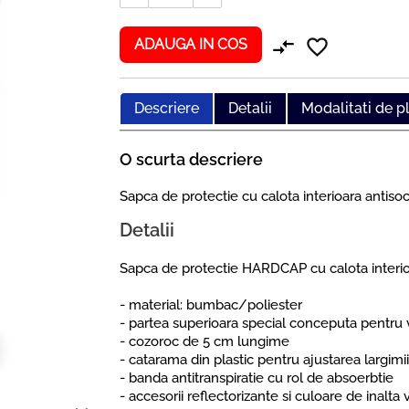
compare_arrows
favorite_border
ADAUGA IN COS
Descriere
Detalii
Modalitati de p
O scurta descriere
Sapca de protectie cu calota interioara anti
Detalii
Sapca de protectie HARDCAP cu calota interio
- material: bumbac/poliester
- partea superioara special conceputa pentru v
- cozoroc de 5 cm lungime
- catarama din plastic pentru ajustarea largimi
- banda antitranspiratie cu rol de absoerbtie
- accesorii reflectorizante si culoare de inalta 