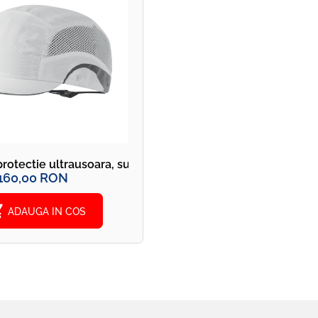
rotectie ultrausoara, sub 135g JSP HardCap Aerolite alba
160,00 RON
cart
ADAUGA IN COS