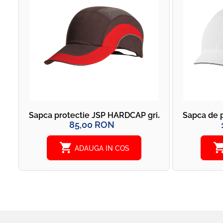
Sapca protectie JSP HARDCAP gri/rosu
Sapca de p
85,00 RON
shopping_cart
shopping_
ADAUGA IN COS