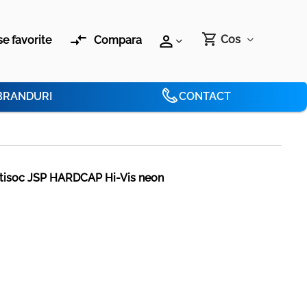
compare_arrows
shopping_cart
perm_identity
Cos
e favorite
Compara
BRANDURI
CONTACT
antisoc JSP HARDCAP Hi-Vis neon