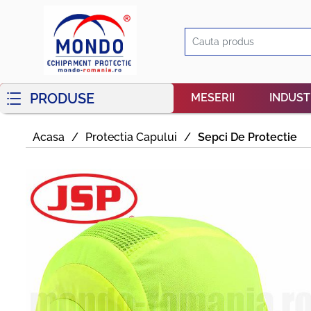
PRODUSE
MESERII
INDUST
Acasa
/
Protectia Capului
/
Sepci De Protectie